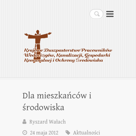
Krajowe Duszpasterstwo
Szukaj
Pracowników
Wodociągów, Kanalizacji,
Gospodarki Komunalnej i
Ochrony Środowiska
Dla mieszkańców i
środowiska
Ryszard Wałach
24 maja 2012
Aktualności