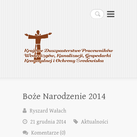
Krajowe Duszpasterstwo
Szukaj
Pracowników
Wodociągów, Kanalizacji,
Gospodarki Komunalnej i
Ochrony Środowiska
Boże Narodzenie 2014
Ryszard Wałach
21 grudnia 2014
Aktualności
Komentarze (0)