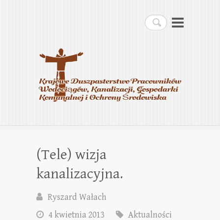
Krajowe Duszpasterstwo
Szukaj
Pracowników
Wodociągów, Kanalizacji,
Gospodarki Komunalnej i
Ochrony Środowiska
(Tele) wizja
kanalizacyjna.
Ryszard Wałach
4 kwietnia 2013
Aktualności