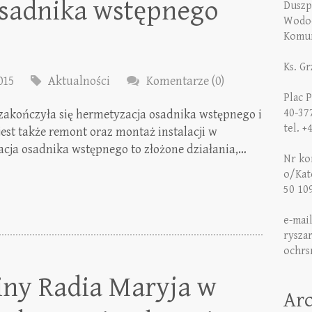
sadnika wstępnego
Duszp
Wodoc
Komun
Ks. G
015
Aktualności
Komentarze (0)
Plac 
40-37
 zakończyła się hermetyzacja osadnika wstępnego i
tel. +
est także remont oraz montaż instalacji w
cja osadnika wstępnego to złożone działania,…
Nr kon
o/Kat
50 10
e-mai
rysza
ochrs
iny Radia Maryja w
Ar