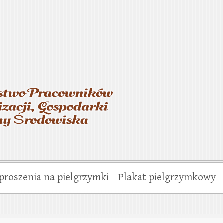
asterstwo Pracowników Wo
munalnej i Ochrony Środo
proszenia na pielgrzymki
Plakat pielgrzymkowy