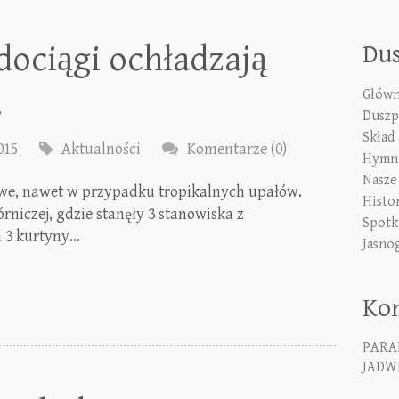
ociągi ochładzają
Du
.
Główn
Duszp
Skład
015
Aktualności
Komentarze (0)
Hymn 
Nasze
liwe, nawet w przypadku tropikalnych upałów.
Histo
rniczej, gdzie stanęły 3 stanowiska z
Spotk
i 3 kurtyny…
Jasno
Ko
PARA
JADWI