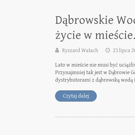
Dąbrowskie Wod
życie w mieście
Ryszard Wałach
23 lipca 2
Lato w mieście nie musi być uciąż
Przynajmniej tak jest w Dąbrowie Gó
dystrybutorami z dąbrowską wodą 
Czytaj dalej