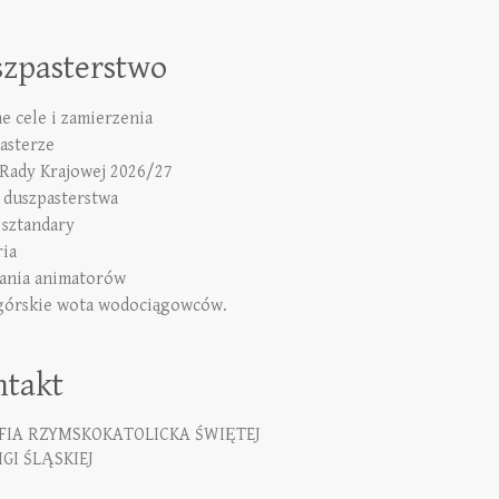
szpasterstwo
e cele i zamierzenia
asterze
 Rady Krajowej 2026/27
duszpasterstwa
 sztandary
ria
ania animatorów
górskie wota wodociągowców.
ntakt
FIA RZYMSKOKATOLICKA ŚWIĘTEJ
GI ŚLĄSKIEJ