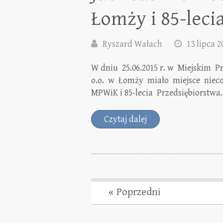
Łomży i 85-leci
Ryszard Wałach
13 lipca 2
W dniu 25.06.2015 r. w Miejskim P
o.o. w Łomży miało miejsce nieco
MPWiK i 85-lecia Przedsiębiorstw
Czytaj dalej
« Poprzedni