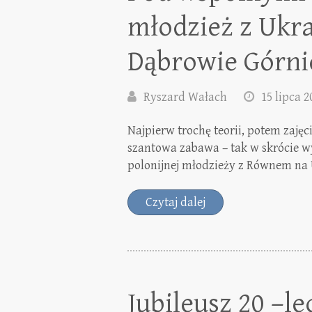
młodzież z Ukr
Dąbrowie Górni
Ryszard Wałach
15 lipca 2
Najpierw trochę teorii, potem zaję
szantowa zabawa – tak w skrócie w
polonijnej młodzieży z Równem na 
Czytaj dalej
Jubileusz 20 –le