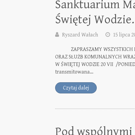
Sanktuarium Ma
Świętej Wodzie.
Ryszard Wałach
15 lipca 2
ZAPRASZAMY WSZYSTKICH P
ORAZ SŁUŻB KOMUNALNYCH WRA
W ŚWIĘTEJ WODZIE 20 VII /PON
transmitowana…
Czytaj dalej
Pod wspólnymi 