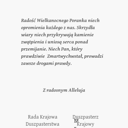
Radość Wielkanocnego Poranka niech
opromienia każdego z nas. Skrzydła
wiary niech przykrywają kamienie
zwątpienia i uniosą serca ponad
przemijanie. Niech Pan, który
prawdziwie Zmartwychwstał, prowadzi
zawsze drogami prawdy.
Z radosnym Alleluja
Rada Krajowa
Duszpasterz
D
M
Duszpasterstwa
Krajowy