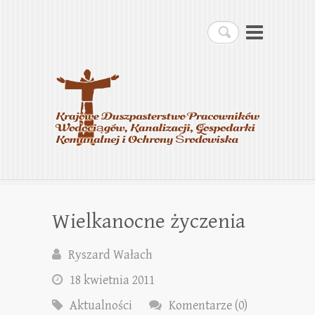
Krajowe Duszpasterstwo
Szukaj
Pracowników
Wodociągów, Kanalizacji,
Gospodarki Komunalnej i
Ochrony Środowiska
Wielkanocne życzenia
Ryszard Wałach
18 kwietnia 2011
Aktualności
Komentarze (0)