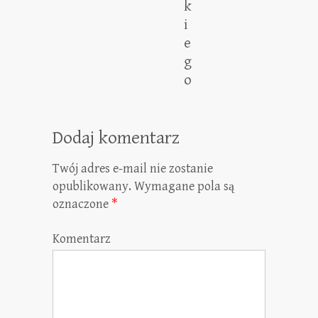
k
i
e
g
o
Dodaj komentarz
Twój adres e-mail nie zostanie
opublikowany.
Wymagane pola są
oznaczone
*
Komentarz