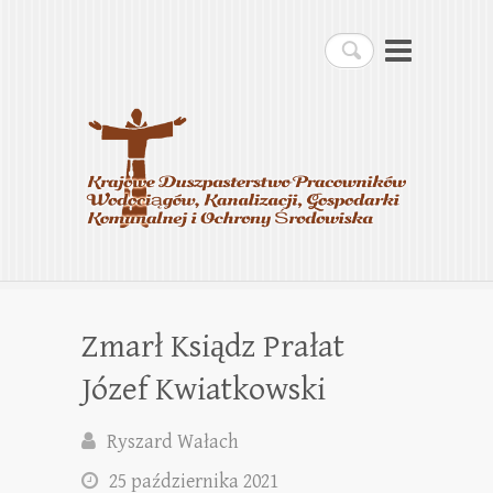
Krajowe Duszpasterstwo
Szukaj
Pracowników
Wodociągów, Kanalizacji,
Gospodarki Komunalnej i
Ochrony Środowiska
Zmarł Ksiądz Prałat
Józef Kwiatkowski
Ryszard Wałach
25 października 2021