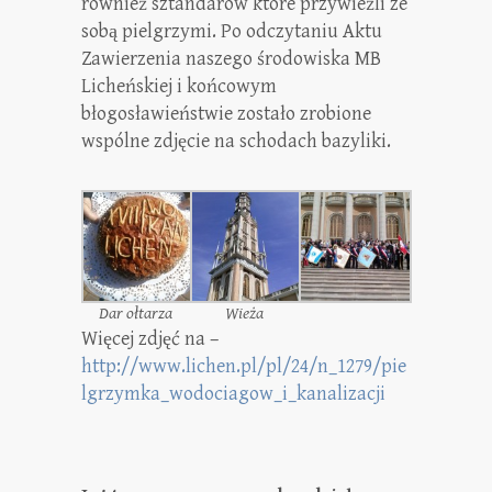
również sztandarów które przywieźli ze
sobą pielgrzymi. Po odczytaniu Aktu
Zawierzenia naszego środowiska MB
Licheńskiej i końcowym
błogosławieństwie zostało zrobione
wspólne zdjęcie na schodach bazyliki.
Dar ołtarza
Wieża
Więcej zdjęć na –
http://www.lichen.pl/pl/24/n_1279/pie
lgrzymka_wodociagow_i_kanalizacji