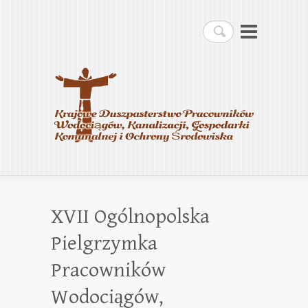
Krajowe Duszpasterstwo
Szukaj
Pracowników
Wodociągów, Kanalizacji,
Gospodarki Komunalnej i
Ochrony Środowiska
XVII Ogólnopolska
Pielgrzymka
Pracowników
Wodociągów,