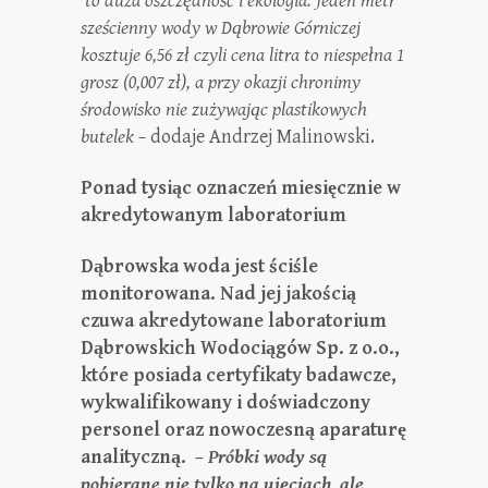
to duża oszczędność i ekologia. Jeden metr
sześcienny
wody w Dąbrowie Górniczej
kosztuje 6,56 zł czyli cena litra to niespełna 1
grosz (0,007 zł), a przy okazji chronimy
środowisko nie zużywając plastikowych
butelek –
dodaje Andrzej Malinowski.
Ponad tysiąc oznaczeń miesięcznie w
akredytowanym laboratorium
Dąbrowska woda jest ściśle
monitorowana. Nad jej jakością
czuwa akredytowane laboratorium
Dąbrowskich Wodociągów Sp. z o.o.,
które posiada certyfikaty badawcze,
wykwalifikowany i doświadczony
personel oraz nowoczesną aparaturę
analityczną.
–
Próbki wody są
pobierane nie tylko na ujęciach, ale