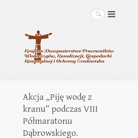
Krajowe Duszpasterstwo
Szukaj
Pracowników
Wodociągów, Kanalizacji,
Gospodarki Komunalnej i
Ochrony Środowiska
Akcja „Piję wodę z
kranu” podczas VIII
Półmaratonu
Dąbrowskiego.