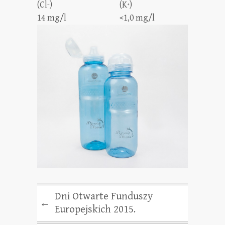
(Cl
)
(K
)
–
+
14 mg/l
<1,0 mg/l
Dni Otwarte Funduszy
←
Europejskich 2015.