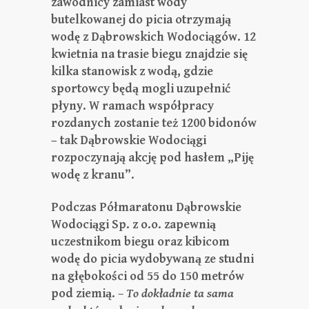
zawodnicy zamiast wody
butelkowanej do picia otrzymają
wodę z Dąbrowskich Wodociągów. 12
kwietnia na trasie biegu znajdzie się
kilka stanowisk z wodą, gdzie
sportowcy będą mogli uzupełnić
płyny.
W ramach współpracy
rozdanych zostanie też 1200 bidonów
– tak Dąbrowskie Wodociągi
rozpoczynają akcję pod hasłem „Piję
wodę z kranu”.
Podczas Półmaratonu Dąbrowskie
Wodociągi Sp. z o.o. zapewnią
uczestnikom biegu oraz kibicom
wodę do picia wydobywaną ze studni
na głębokości od
55 do 150 metrów
pod ziemią.
–
To dokładnie ta sama