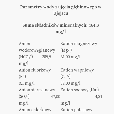
Parametry wody z ujęcia głębinowego w
Ujejscu
Suma składników mineralnych: 464,3
mg/l
Anion
Kation magnezowy
wodorowęglanowy
(Mg
)
2+
(HCO₃⁻) 285,5
31,00 mg/l
mg/l
Anion fluorkowy
Kation wapniowy
(F¯)
(Ca
)
2+
0,1 mg/l
82,00 mg/l
Anion siarczanowy
Kation sodowy (Na
)
+
(SO
) 47,00
4,81
2-
4
mg/l
mg/l
Anion chlorkowy
Kation potasowy