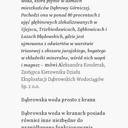
woda, która płynie w domach
mieszkańców Dąbrowy Górniczej.
Pochodzi ona w ponad 80 procentach z
ujęć głębinowych zlokalizowanych w
Ujejscu, Trzebiesławicach, Ząbkowicach i
Łazach Błędowskich, gdzie jest
ujmowana z odwiertów w warstwie
triasowej z obszaru jurajskiego, bogatego
w składniki mineralne, wśród nich wapń
i magnez
– mówi A
leksandra Konderak,
Zastępca Kierownika Działu
Eksploatacji Dąbrowskich Wodociągów
Sp. z o.o.
Dąbrowska woda prosto z kranu
Dąbrowska woda w kranach posiada
również inne niezbędne do
prawidłowego funkcjonowania