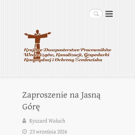
Krajowe Duszpasterstwo
Szukaj
Pracowników
Wodociągów, Kanalizacji,
Gospodarki Komunalnej i
Ochrony Środowiska
Zaproszenie na Jasną
Górę
Ryszard Wałach
23 września 2024