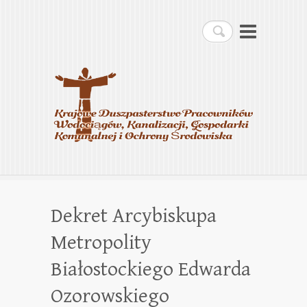
Krajowe Duszpasterstwo
Szukaj
Pracowników
Wodociągów, Kanalizacji,
Gospodarki Komunalnej i
Ochrony Środowiska
Dekret Arcybiskupa
Metropolity
Białostockiego Edwarda
Ozorowskiego