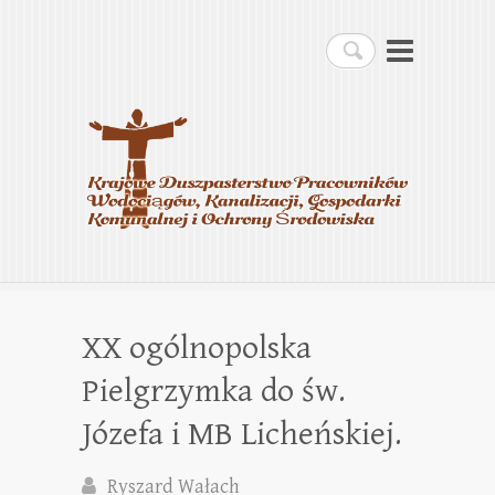
Krajowe Duszpasterstwo
Szukaj
Pracowników
Wodociągów, Kanalizacji,
Gospodarki Komunalnej i
Ochrony Środowiska
XX ogólnopolska
Pielgrzymka do św.
Józefa i MB Licheńskiej.
Ryszard Wałach