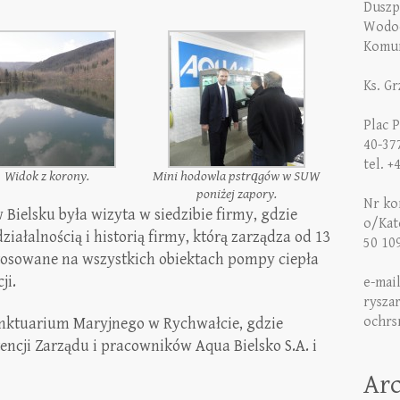
Duszp
Wodoc
Komun
Ks. G
Plac 
40-37
tel. +
Widok z korony.
Mini hodowla pstrągów w SUW
poniżej zapory.
Nr kon
ielsku była wizyta w siedzibie firmy, gdzie
o/Kat
ziałalnością i historią firmy, którą zarządza od 13
50 10
stosowane na wszystkich obiektach pompy ciepła
ji.
e-mai
rysza
ochrs
Sanktuarium Maryjnego w Rychwałcie, gdzie
encji Zarządu i pracowników Aqua Bielsko S.A. i
Ar