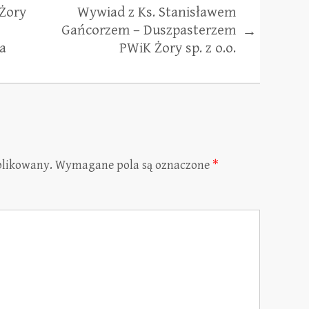
Żory
Wywiad z Ks. Stanisławem
Gańcorzem – Duszpasterzem
→
a
PWiK Żory sp. z o.o.
blikowany.
Wymagane pola są oznaczone
*