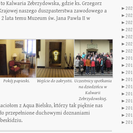
y to Kalwaria Zebrzydowska, gdzie ks. Grzegorz
►
202
 Krajowej naszego duszpasterstwa zawodowego a
►
202
o 2 lata temu Muzeum św. Jana Pawła II w
►
202
►
202
►
202
►
202
►
202
►
201
►
201
►
201
►
201
Pokój papieski.
Wejście do zakrystii.
Uczestnicy spotkania
►
201
na dziedzińcu w
Kalwarii
►
201
Zebrzydowskiej.
►
201
aciołom z Aqua Bielsko, którzy tak pięknie nas
►
201
e było przepełnione duchowymi doznaniami
►
201
beskidziu.
►
201