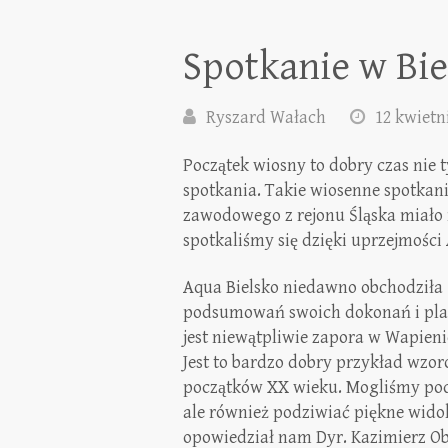
Spotkanie w Bie
Ryszard Wałach
12 kwietn
Początek wiosny to dobry czas nie 
spotkania. Takie wiosenne spotka
zawodowego z rejonu Śląska miało 
spotkaliśmy się dzięki uprzejmości 
Aqua Bielsko niedawno obchodziła 12
podsumowań swoich dokonań i plan
jest niewątpliwie zapora w Wapieni
Jest to bardzo dobry przykład wzor
początków XX wieku. Mogliśmy podz
ale również podziwiać piękne widok
opowiedział nam Dyr. Kazimierz Ob