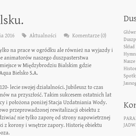
lsku.
Du
Główn
ia 2016
Aktualności
Komentarze (0)
Duszp
Skład
tylko na prace w ogródku ale również na wyjazdy i
Hymn 
nie animatorów naszego duszpasterstwa
Nasze
miejsce w Międzybrodziu Bialskim gdzie
Histo
Aqua Bielsko S.A.
Spotk
Jasno
0- lecie swojej działalności. Jubileusz to czas
ów na przyszłość. Takim sukcesem ostatnich lat
cy i położona poniżej Stacja Uzdatniania Wody.
Ko
owo przeprowadzonej rewitalizacji obiektu z
iwiać nie tylko zaporę od strony napowietrznej
PARA
i z korony i wnętrze zapory. Historię obiektu
JADWI
oza.