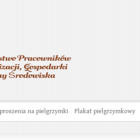
asterstwo Pracowników Wo
munalnej i Ochrony Środo
proszenia na pielgrzymki
Plakat pielgrzymkowy