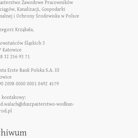
asterstwo Zawodowe Pracowników
iągów, Kanalizacji, Gospodarki
alnej i Ochrony Środowiska w Polsce
rzegorz Krząkała,
Powstańców Śląskich 3
7 Katowice
48 32 256 93 71
ta Erste Bank Polska S.A. III
owice
90 2008 0000 0001 0492 4579
l kontakowy:
rd.walach@duszpasterstwo-wodkan-
rod.pl
chiwum