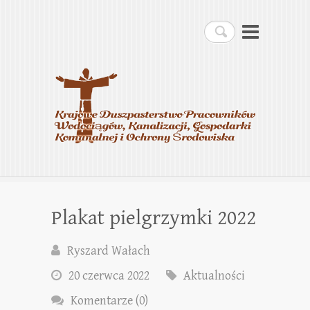
Krajowe Duszpasterstwo
Szukaj
Pracowników
Wodociągów, Kanalizacji,
Gospodarki Komunalnej i
Ochrony Środowiska
Plakat pielgrzymki 2022
Ryszard Wałach
20 czerwca 2022
Aktualności
Komentarze (0)