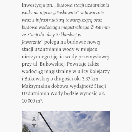
Inwestycja pn.
„Budowa stacji uzdatniania
wody na ujęciu „Piaskownia” w Jaworznie
wraz z infrastrukturą towarzyszącą oraz
budowa wodociągu magistralnego
Ø
450 mm
ze Stacji do ulicy Szklarskiej w
Jaworznie”
polega na budowie nowej
stacji uzdatniania wody w miejscu
nieczynnego ujęcia wody przemysłowej
przy ul. Bukowskiej. Powstaje także
wodociąg magistralny w ulicy Kolejarzy
i Bukowskiej o długości ok. 3,37 km.
Maksymalna dobowa wydajność Stacji
Uzdatniania Wody będzie wynosić ok.
10 000 m
.
3
X
X
X
X