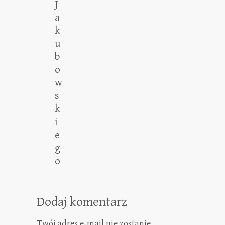
J
a
k
u
b
o
w
s
k
i
e
g
o
Dodaj komentarz
Twój adres e-mail nie zostanie