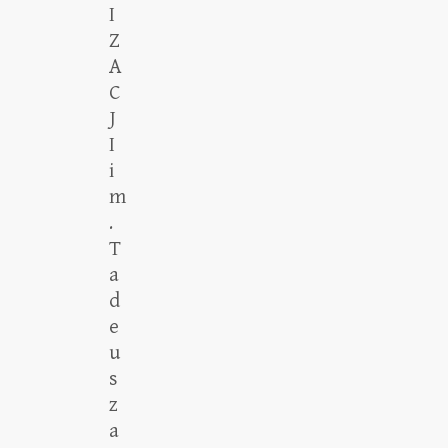
I
Z
A
C
J
I
i
m
.
T
a
d
e
u
s
z
a