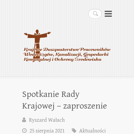
Krajowe Duszpasterstwo
Szukaj
Pracowników
Wodociągów, Kanalizacji,
Gospodarki Komunalnej i
Ochrony Środowiska
Spotkanie Rady
Krajowej – zaproszenie
Ryszard Wałach
25 sierpnia 2021
Aktualności