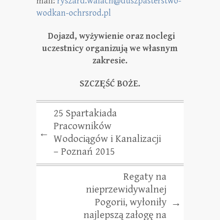
mail:
ryszard.walach@duszpasterstwo-
wodkan-ochrsrod.pl
Dojazd, wyżywienie oraz noclegi
uczestnicy organizują we własnym
zakresie.
SZCZĘŚĆ BOŻE.
25 Spartakiada
Pracowników
←
Wodociągów i Kanalizacji
– Poznań 2015
Regaty na
nieprzewidywalnej
Pogorii, wyłoniły
→
najlepszą załogę na