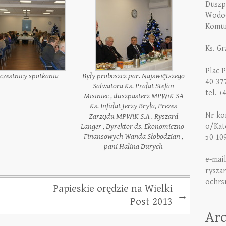
Duszp
Wodoc
Komun
Ks. G
Plac 
czestnicy spotkania
Były proboszcz par. Najswiętszego
40-37
Salwatora Ks. Prałat Stefan
tel. +
Misiniec , duszpasterz MPWiK SA
Ks. Infułat Jerzy Bryła, Prezes
Nr kon
Zarządu MPWiK S.A . Ryszard
Langer , Dyrektor ds. Ekonomiczno-
o/Kat
Finansowych Wanda Słobodzian ,
50 10
pani Halina Durych
e-mai
rysza
ochrs
Papieskie orędzie na Wielki
→
Post 2013
Ar