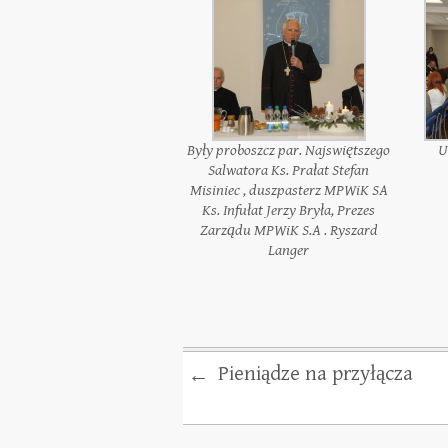
Były proboszcz par. Najswiętszego
U
Salwatora Ks. Prałat Stefan
Misiniec , duszpasterz MPWiK SA
Ks. Infułat Jerzy Bryła, Prezes
Zarządu MPWiK S.A . Ryszard
Langer
Pieniądze na przyłącza
←