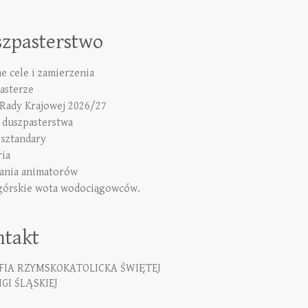
szpasterstwo
e cele i zamierzenia
asterze
 Rady Krajowej 2026/27
duszpasterstwa
 sztandary
ria
ania animatorów
górskie wota wodociągowców.
ntakt
FIA RZYMSKOKATOLICKA ŚWIĘTEJ
GI ŚLĄSKIEJ