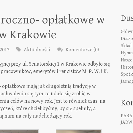
roczno- opłatkowe w
Du
. w Krakowie
Główn
Duszp
Skład
 2013
Aktualności
Komentarze (0)
Hymn 
Nasze
yjnej przy ul. Senatorskiej 1 w Krakowie odbyło się
Histo
pracowników, emerytów i rencistów M. P. W. i K.
Spotk
Jasno
 opłatkowe mają już długoletnią tradycję w
pochwalenia się tym co udało się zrobić w
Ko
nia celów na nowy rok. Jest to również czas na
yczeń, które chcielibyśmy, by się spełniły, a
ią nam na cały nadchodzący rok.
PARA
JADWI