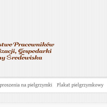
asterstwo Pracowników Wo
munalnej i Ochrony Środo
proszenia na pielgrzymki
Plakat pielgrzymkowy