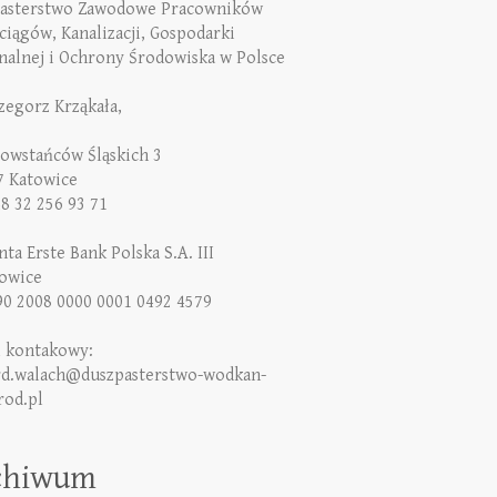
asterstwo Zawodowe Pracowników
iągów, Kanalizacji, Gospodarki
alnej i Ochrony Środowiska w Polsce
rzegorz Krząkała,
Powstańców Śląskich 3
7 Katowice
48 32 256 93 71
ta Erste Bank Polska S.A. III
owice
90 2008 0000 0001 0492 4579
l kontakowy:
rd.walach@duszpasterstwo-wodkan-
rod.pl
chiwum