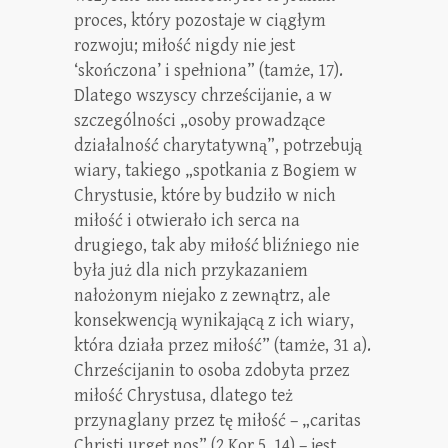
proces, który pozostaje w ciągłym
rozwoju; miłość nigdy nie jest
‘skończona’ i spełniona” (tamże, 17).
Dlatego wszyscy chrześcijanie, a w
szczególności „osoby prowadzące
działalność charytatywną”, potrzebują
wiary, takiego „spotkania z Bogiem w
Chrystusie, które by budziło w nich
miłość i otwierało ich serca na
drugiego, tak aby miłość bliźniego nie
była już dla nich przykazaniem
nałożonym niejako z zewnątrz, ale
konsekwencją wynikającą z ich wiary,
która działa przez miłość” (tamże, 31 a).
Chrześcijanin to osoba zdobyta przez
miłość Chrystusa, dlatego też
przynaglany przez tę miłość – „caritas
Christi urget nos” (2 Kor 5, 14) – jest