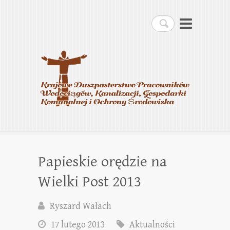
Krajowe Duszpasterstwo
Szukaj
Pracowników
Wodociągów, Kanalizacji,
Gospodarki Komunalnej i
Ochrony Środowiska
Papieskie orędzie na
Wielki Post 2013
Ryszard Wałach
17 lutego 2013
Aktualności