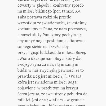
otwarty w głęboki i konkretny sposób
na miłość bliźniego (por. tamże, 33).
Taka postawa rodzi się przede
wszystkim ze świadomości, że jesteśmy
kochani przez Pana, że nam przebacza,
a nawet służy Pan, który pochyla się,
aby umyć nogi apostołom, i ofiarowuje
samego siebie na krzyżu, aby
przyciągnąć ludzkość do miłości Bożej.
„Wiara ukazuje nam Boga, który dał
swojego Syna za nas, i tym samym
budzi w nas zwycięską pewność, że to
prawda: Bóg jest miłością! (…) Wiara,
która jest świadoma miłości Boga,
objawionej w przebitym na krzyżu
Sercu Jezusa, ze swej strony pobudza do
miłości. Jest ona światłem – w gruncie
rzeczy jedynym – które wciąż na nowo