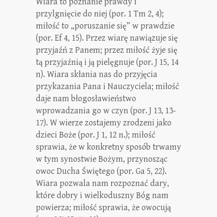
Wiara to poznanie prawdy i
przylgnięcie do niej (por. 1 Tm 2, 4);
miłość to „poruszanie się” w prawdzie
(por. Ef 4, 15). Przez wiarę nawiązuje się
przyjaźń z Panem; przez miłość żyje się
tą przyjaźnią i ją pielęgnuje (por. J 15, 14
n). Wiara skłania nas do przyjęcia
przykazania Pana i Nauczyciela; miłość
daje nam błogosławieństwo
wprowadzania go w czyn (por. J 13, 13-
17). W wierze zostajemy zrodzeni jako
dzieci Boże (por. J 1, 12 n.); miłość
sprawia, że w konkretny sposób trwamy
w tym synostwie Bożym, przynosząc
owoc Ducha Świętego (por. Ga 5, 22).
Wiara pozwala nam rozpoznać dary,
które dobry i wielkoduszny Bóg nam
powierza; miłość sprawia, że owocują