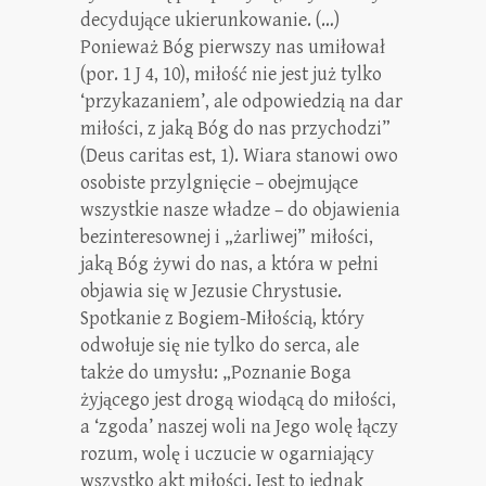
decydujące ukierunkowanie. (…)
Ponieważ Bóg pierwszy nas umiłował
(por. 1 J 4, 10), miłość nie jest już tylko
‘przykazaniem’, ale odpowiedzią na dar
miłości, z jaką Bóg do nas przychodzi”
(Deus caritas est, 1). Wiara stanowi owo
osobiste przylgnięcie – obejmujące
wszystkie nasze władze – do objawienia
bezinteresownej i „żarliwej” miłości,
jaką Bóg żywi do nas, a która w pełni
objawia się w Jezusie Chrystusie.
Spotkanie z Bogiem-Miłością, który
odwołuje się nie tylko do serca, ale
także do umysłu: „Poznanie Boga
żyjącego jest drogą wiodącą do miłości,
a ‘zgoda’ naszej woli na Jego wolę łączy
rozum, wolę i uczucie w ogarniający
wszystko akt miłości. Jest to jednak