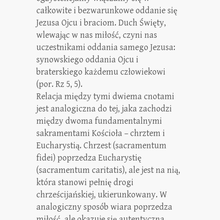
całkowite i bezwarunkowe oddanie się
Jezusa Ojcu i braciom. Duch Święty,
wlewając w nas miłość, czyni nas
uczestnikami oddania samego Jezusa:
synowskiego oddania Ojcu i
braterskiego każdemu człowiekowi
(por. Rz 5, 5).
Relacja między tymi dwiema cnotami
jest analogiczna do tej, jaka zachodzi
między dwoma fundamentalnymi
sakramentami Kościoła – chrztem i
Eucharystią. Chrzest (sacramentum
fidei) poprzedza Eucharystię
(sacramentum caritatis), ale jest na nią,
która stanowi pełnię drogi
chrześcijańskiej, ukierunkowany. W
analogiczny sposób wiara poprzedza
miłość, ale okazuje się autentyczna