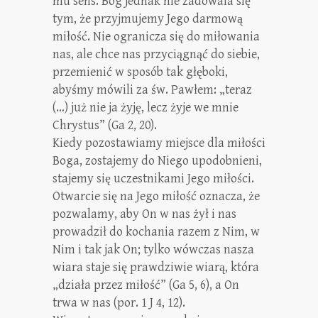
mu sens. Bóg jednak nie zadowala się
tym, że przyjmujemy Jego darmową
miłość. Nie ogranicza się do miłowania
nas, ale chce nas przyciągnąć do siebie,
przemienić w sposób tak głęboki,
abyśmy mówili za św. Pawłem: „teraz
(…) już nie ja żyję, lecz żyje we mnie
Chrystus” (Ga 2, 20).
Kiedy pozostawiamy miejsce dla miłości
Boga, zostajemy do Niego upodobnieni,
stajemy się uczestnikami Jego miłości.
Otwarcie się na Jego miłość oznacza, że
pozwalamy, aby On w nas żył i nas
prowadził do kochania razem z Nim, w
Nim i tak jak On; tylko wówczas nasza
wiara staje się prawdziwie wiarą, która
„działa przez miłość” (Ga 5, 6), a On
trwa w nas (por. 1 J 4, 12).