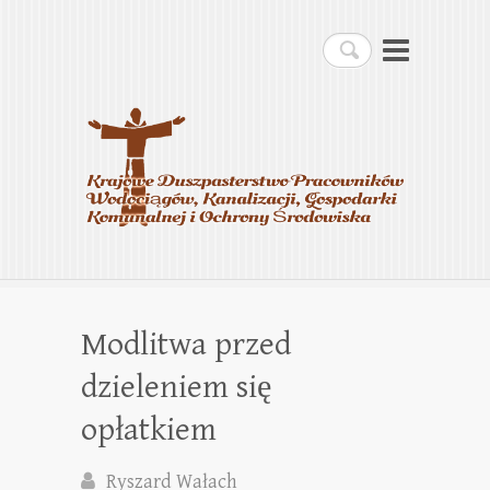
Krajowe Duszpasterstwo
Szukaj
Pracowników
Wodociągów, Kanalizacji,
Gospodarki Komunalnej i
Ochrony Środowiska
Modlitwa przed
dzieleniem się
opłatkiem
Ryszard Wałach