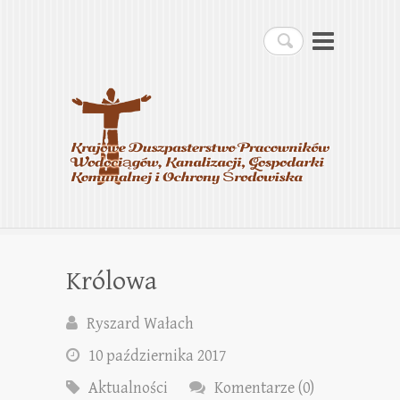
Krajowe Duszpasterstwo
Szukaj
Pracowników
Wodociągów, Kanalizacji,
Gospodarki Komunalnej i
Ochrony Środowiska
Królowa
Ryszard Wałach
10 października 2017
Aktualności
Komentarze (0)