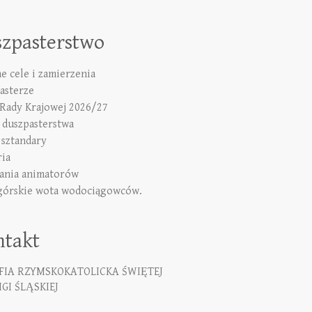
szpasterstwo
e cele i zamierzenia
asterze
 Rady Krajowej 2026/27
duszpasterstwa
 sztandary
ria
ania animatorów
górskie wota wodociągowców.
ntakt
FIA RZYMSKOKATOLICKA ŚWIĘTEJ
GI ŚLĄSKIEJ