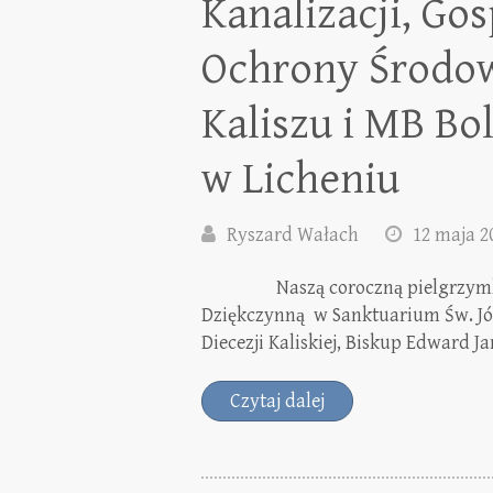
Kanalizacji, Go
Ochrony Środow
Kaliszu i MB Bo
w Licheniu
Ryszard Wałach
12 maja 2
Naszą coroczną pielgrzymkę tr
Dziękczynną w Sanktuarium Św. Józ
Diecezji Kaliskiej, Biskup Edward J
Czytaj dalej