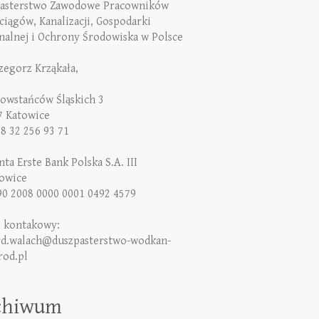
asterstwo Zawodowe Pracowników
iągów, Kanalizacji, Gospodarki
alnej i Ochrony Środowiska w Polsce
rzegorz Krząkała,
Powstańców Śląskich 3
7 Katowice
48 32 256 93 71
ta Erste Bank Polska S.A. III
owice
90 2008 0000 0001 0492 4579
l kontakowy:
rd.walach@duszpasterstwo-wodkan-
rod.pl
chiwum