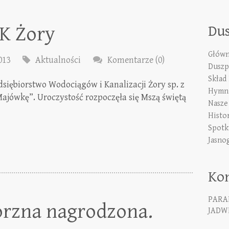
K Żory
Du
Główn
013
Aktualności
Komentarze (0)
Duszp
Skład
dsiębiorstwo Wodociągów i Kanalizacji Żory sp. z
Hymn 
„Majówkę”. Uroczystość rozpoczęła się Mszą świętą
Nasze
Histo
Spotk
Jasno
Ko
PARA
orzna nagrodzona.
JADWI