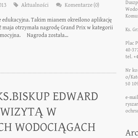
Duszp
013
Aktualności
Komentarze (0)
Wodoc
Komun
e edukacyjna. Takim mianem określono aplikację
 22 maja otrzymała nagrodę Grand Prix w kategorii
Ks. G
omocyjna. Nagroda została…
Plac 
40-37
tel. +
Nr kon
o/Kat
50 10
 KS.BISKUP EDWARD
e-mai
rysza
 WIZYTĄ W
ochrs
ICH WODOCIĄGACH
Ar