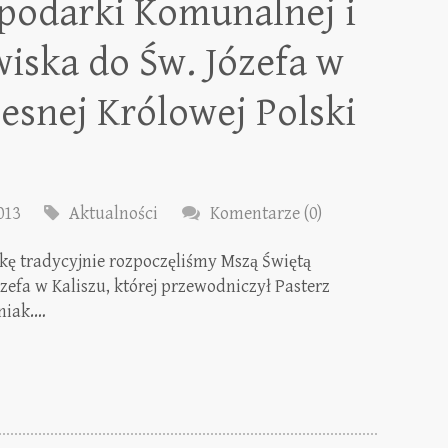
spodarki Komunalnej i
iska do Św. Józefa w
lesnej Królowej Polski
013
Aktualności
Komentarze (0)
adycyjnie rozpoczęliśmy Mszą Świętą
efa w Kaliszu, której przewodniczył Pasterz
aniak.…