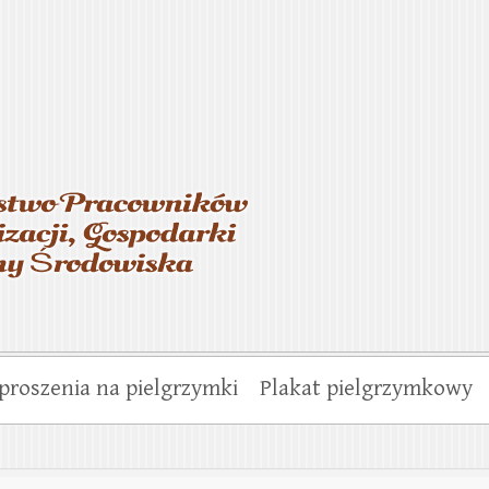
asterstwo Pracowników Wo
munalnej i Ochrony Środo
proszenia na pielgrzymki
Plakat pielgrzymkowy