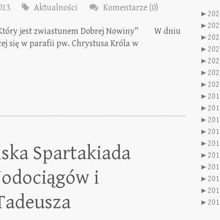
013
Aktualności
Komentarze (0)
►
202
►
202
, Który jest zwiastunem Dobrej Nowiny” W dniu
►
202
cej się w parafii pw. Chrystusa Króla w
►
202
►
202
►
202
►
202
►
201
►
201
►
201
►
201
►
201
lska Spartakiada
►
201
►
201
odociągów i
►
201
►
201
 Tadeusza
►
201