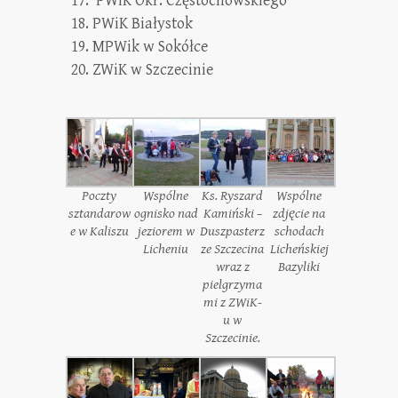
PWiK Okr. Częstochowskiego
PWiK Białystok
MPWik w Sokółce
ZWiK w Szczecinie
Poczty
Wspólne
Ks. Ryszard
Wspólne
sztandarow
ognisko nad
Kamiński –
zdjęcie na
e w Kaliszu
jeziorem w
Duszpasterz
schodach
Licheniu
ze Szczecina
Licheńskiej
wraz z
Bazyliki
pielgrzyma
mi z ZWiK-
u w
Szczecinie.