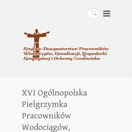
Krajowe Duszpasterstwo
Szukaj
Pracowników
Wodociągów, Kanalizacji,
Gospodarki Komunalnej i
Ochrony Środowiska
XVI Ogólnopolska
Pielgrzymka
Pracowników
Wodociągów,