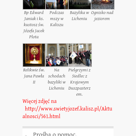
Bp Edward
Podczas
Bazylika w
Ognisko nad
Janiak i ks.
mszy w
Licheniu
jeziorem
kustosz św.
Kaliszu
Józefa Jacek
Plota
Relikwie św.
Na
Pielgrzymi z
Jana Pawła
schodach
Siedlec z
II
bazyliki w
Krajowym
Licheniu
Duszpasterz
em.
Więcej zdjęć na
http://www.swietyjozef.kalisz.pl/Aktu
alnosci/561.html
Prośba o pomoc.
←