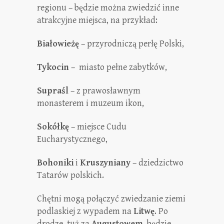
regionu – będzie można zwiedzić inne
atrakcyjne miejsca, na przykład:
Białowieżę
– przyrodniczą perłę Polski,
Tykocin
– miasto pełne zabytków,
Supraśl
– z prawosławnym
monasterem i muzeum ikon,
Sokółkę
– miejsce Cudu
Eucharystycznego,
Bohoniki
i
Kruszyniany
– dziedzictwo
Tatarów polskich.
Chętni mogą połączyć zwiedzanie ziemi
podlaskiej z wypadem na
Litwę
. Po
drodze, tuż za
Augustowem
, będzie