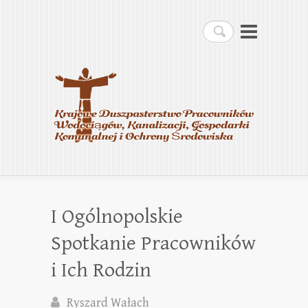
Krajowe Duszpasterstwo
Szukaj
Pracowników
Wodociągów, Kanalizacji,
Gospodarki Komunalnej i
Ochrony Środowiska
I Ogólnopolskie
Spotkanie Pracowników
i Ich Rodzin
Ryszard Wałach