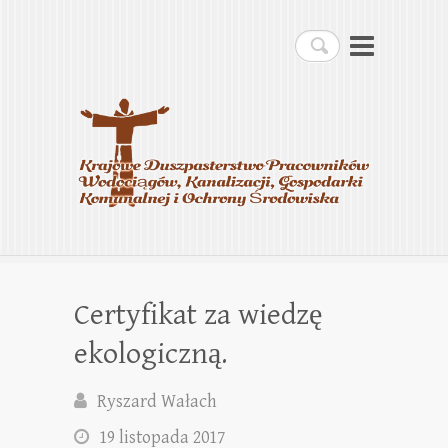
Krajowe Duszpasterstwo
Szukaj
Pracowników
Wodociągów, Kanalizacji,
Gospodarki Komunalnej i
Ochrony Środowiska
Certyfikat za wiedzę
ekologiczną.
Ryszard Wałach
19 listopada 2017