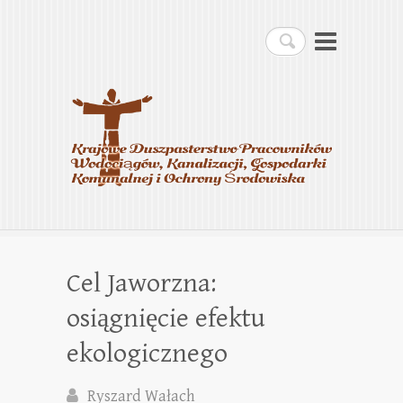
Krajowe Duszpasterstwo
Szukaj
Pracowników
Wodociągów, Kanalizacji,
Gospodarki Komunalnej i
Ochrony Środowiska
Cel Jaworzna:
osiągnięcie efektu
ekologicznego
Ryszard Wałach