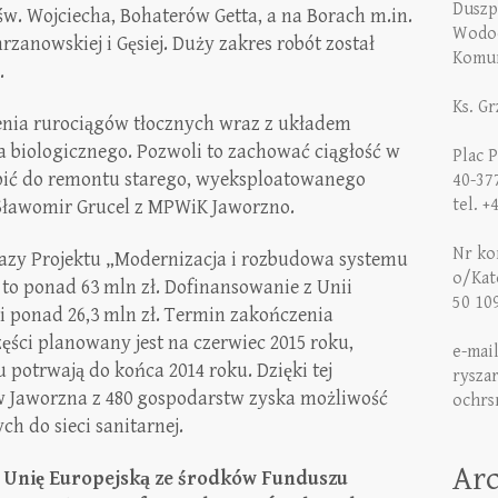
Duszp
w. Wojciecha, Bohaterów Getta, a na Borach m.in.
Wodoc
Chrzanowskiej i Gęsiej. Duży zakres robót został
Komun
.
Ks. G
enia rurociągów tłocznych wraz z układem
 biologicznego. Pozwoli to zachować ciągłość w
Plac 
pić do remontu starego, wyeksploatowanego
40-37
tel. +
 Sławomir Grucel z MPWiK Jaworzno.
Nr kon
Fazy Projektu „Modernizacja i rozbudowa systemu
o/Kat
to ponad 63 mln zł. Dofinansowanie z Unii
50 10
i ponad 26,3 mln zł. Termin zakończenia
zęści planowany jest na czerwiec 2015 roku,
e-mai
 potrwają do końca 2014 roku. Dzięki tej
rysza
ów Jaworzna z 480 gospodarstw zyska możliwość
ochrs
h do sieci sanitarnej.
Ar
 Unię Europejską ze środków Funduszu