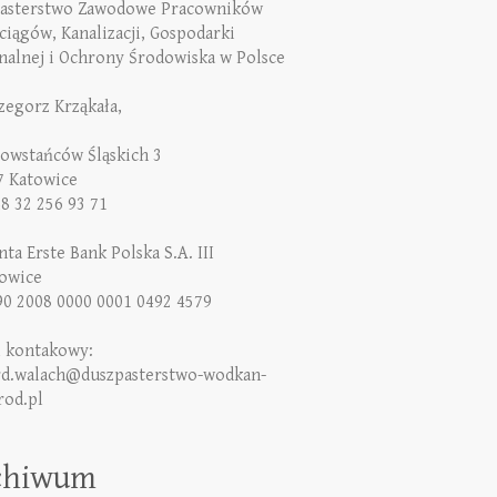
asterstwo Zawodowe Pracowników
iągów, Kanalizacji, Gospodarki
alnej i Ochrony Środowiska w Polsce
rzegorz Krząkała,
Powstańców Śląskich 3
7 Katowice
48 32 256 93 71
ta Erste Bank Polska S.A. III
owice
90 2008 0000 0001 0492 4579
l kontakowy:
rd.walach@duszpasterstwo-wodkan-
rod.pl
chiwum