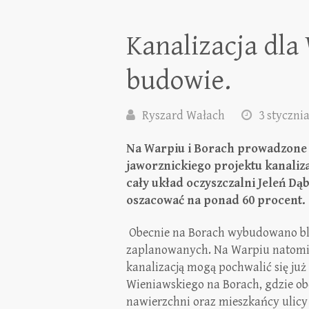
Kanalizacja dla
budowie.
Ryszard Wałach
3 styczni
Na Warpiu i Borach prowadzone s
jaworznickiego projektu kanaliz
cały układ oczyszczalni Jeleń D
oszacować na ponad 60 procent.
Obecnie na Borach wybudowano blis
zaplanowanych. Na Warpiu natomia
kanalizacją mogą pochwalić się już
Wieniawskiego na Borach, gdzie o
nawierzchni oraz mieszkańcy ulicy 