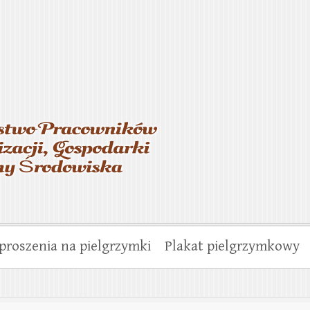
asterstwo Pracowników Wo
munalnej i Ochrony Środo
proszenia na pielgrzymki
Plakat pielgrzymkowy