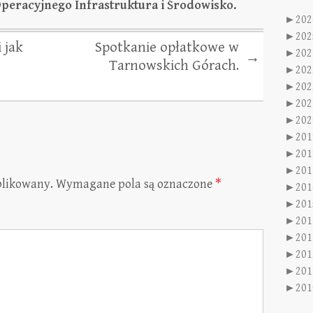
eracyjnego Infrastruktura i Środowisko.
►
202
►
202
 jak
Spotkanie opłatkowe w
►
202
→
Tarnowskich Górach.
►
202
►
202
►
202
►
202
►
201
►
201
►
201
blikowany.
Wymagane pola są oznaczone
*
►
201
►
201
►
201
►
201
►
201
►
201
►
201