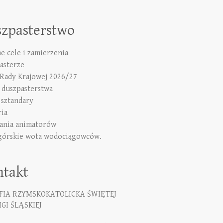
szpasterstwo
e cele i zamierzenia
asterze
 Rady Krajowej 2026/27
duszpasterstwa
 sztandary
ria
ania animatorów
górskie wota wodociągowców.
ntakt
FIA RZYMSKOKATOLICKA ŚWIĘTEJ
GI ŚLĄSKIEJ