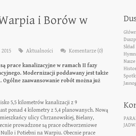
 Warpia i Borów w
Du
Główn
Duszp
Skład
a 2015
Aktualności
Komentarze (0)
Hymn 
Nasze
ą prace kanalizacyjne w ramach II fazy
Histo
acyjnego. Modernizacji poddawany jest także
Spotk
ąb. Ogólne zaawansowanie robót można już
Jasno
ko 5,5 kilometrów kanalizacji z 9
Ko
st ponad 4 kilometry z 5,4 planowanych. Nową
 mieszkańcy ulicy Chrzanowskiej, Bielany,
PARA
becnie prowadzone są prace odtworzeniowe
JADWI
Nullo i Potiebni na Warpiu. Obecnie prace