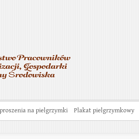
asterstwo Pracowników Wo
munalnej i Ochrony Środo
proszenia na pielgrzymki
Plakat pielgrzymkowy