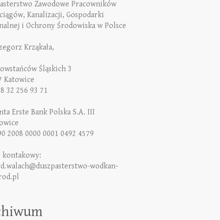
asterstwo Zawodowe Pracowników
iągów, Kanalizacji, Gospodarki
alnej i Ochrony Środowiska w Polsce
rzegorz Krząkała,
Powstańców Śląskich 3
7 Katowice
48 32 256 93 71
ta Erste Bank Polska S.A. III
owice
90 2008 0000 0001 0492 4579
l kontakowy:
rd.walach@duszpasterstwo-wodkan-
rod.pl
chiwum