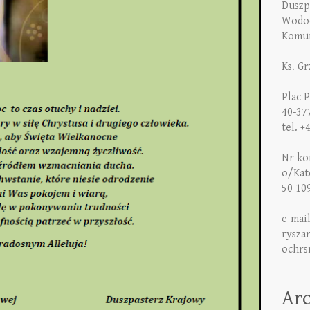
Duszp
Wodoc
Komun
Ks. G
Plac 
40-37
tel. +
Nr kon
o/Kat
50 10
e-mai
rysza
ochrs
Ar