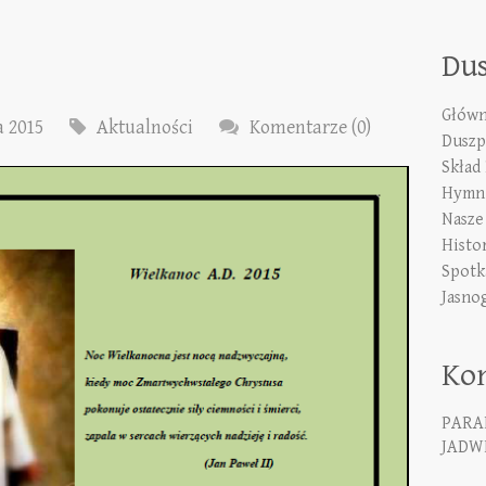
Du
Główn
a 2015
Aktualności
Komentarze (0)
Duszp
Skład
Hymn 
Nasze
Histo
Spotk
Jasno
Ko
PARA
JADWI