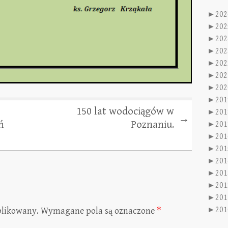
►
202
►
202
►
202
►
202
►
202
►
202
►
202
►
201
150 lat wodociągów w
►
201
→
ń
Poznaniu.
►
201
►
201
►
201
►
201
►
201
►
201
►
201
►
201
blikowany.
Wymagane pola są oznaczone
*