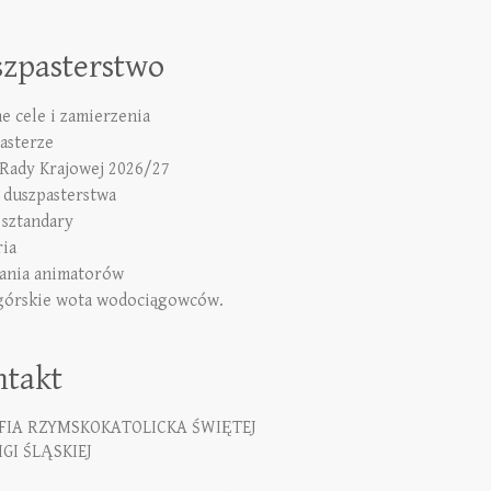
szpasterstwo
e cele i zamierzenia
asterze
 Rady Krajowej 2026/27
duszpasterstwa
 sztandary
ria
ania animatorów
górskie wota wodociągowców.
ntakt
FIA RZYMSKOKATOLICKA ŚWIĘTEJ
GI ŚLĄSKIEJ