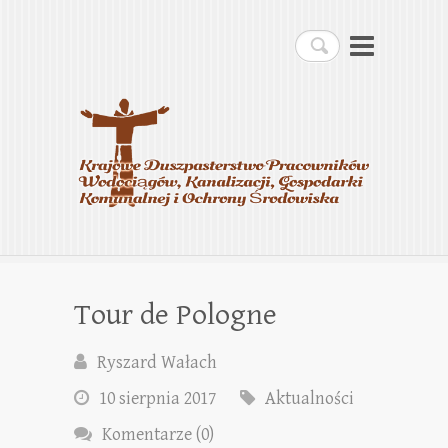
Krajowe Duszpasterstwo
Szukaj
Pracowników
Wodociągów, Kanalizacji,
Gospodarki Komunalnej i
Ochrony Środowiska
Tour de Pologne
Ryszard Wałach
10 sierpnia 2017
Aktualności
Komentarze (0)