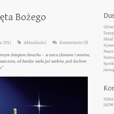
ięta Bożego
Du
Główn
Duszp
Skład
a 2011
Aktualności
Komentarze (0)
Hymn 
Nasze
zimnym śniegiem dmucha – w serca złamane i smutne,
Histo
 wieczoru, od bardzo wielu już wieków, pod dachem
Spotk
u”
Jasno
Ko
PARA
JADWI