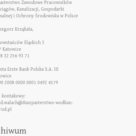
asterstwo Zawodowe Pracowników
iągów, Kanalizacji, Gospodarki
alnej i Ochrony Środowiska w Polsce
rzegorz Krząkała,
Powstańców Śląskich 3
7 Katowice
48 32 256 93 71
ta Erste Bank Polska S.A. III
owice
90 2008 0000 0001 0492 4579
l kontakowy:
rd.walach@duszpasterstwo-wodkan-
rod.pl
chiwum