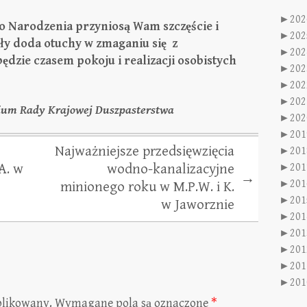
►
202
o Narodzenia przyniosą Wam szczęście i
►
202
iły doda otuchy w zmaganiu się z
►
202
dzie czasem pokoju i realizacji osobistych
►
202
►
202
►
202
dium Rady Krajowej Duszpasterstwa
►
202
►
201
Najważniejsze przedsięwzięcia
►
201
A. w
wodno-kanalizacyjne
►
201
→
►
201
minionego roku w M.P.W. i K.
►
201
w Jaworznie
►
201
►
201
►
201
►
201
►
201
blikowany.
Wymagane pola są oznaczone
*