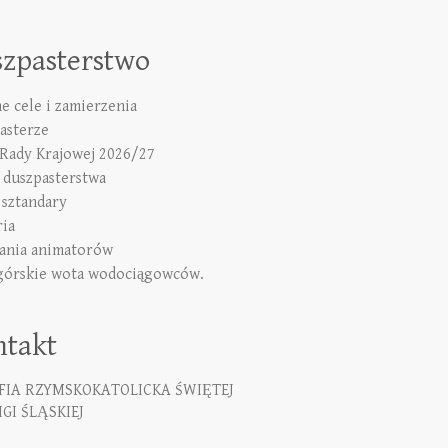
szpasterstwo
e cele i zamierzenia
asterze
 Rady Krajowej 2026/27
duszpasterstwa
 sztandary
ria
ania animatorów
górskie wota wodociągowców.
ntakt
FIA RZYMSKOKATOLICKA ŚWIĘTEJ
GI ŚLĄSKIEJ