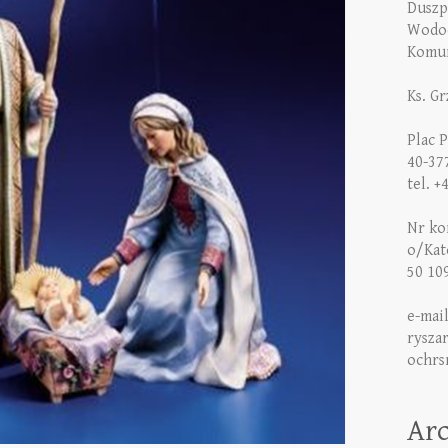
Duszp
Wodoc
Komun
Ks. G
Plac 
40-37
tel. +
Nr kon
o/Kat
50 10
e-mai
rysza
ochrs
Ar