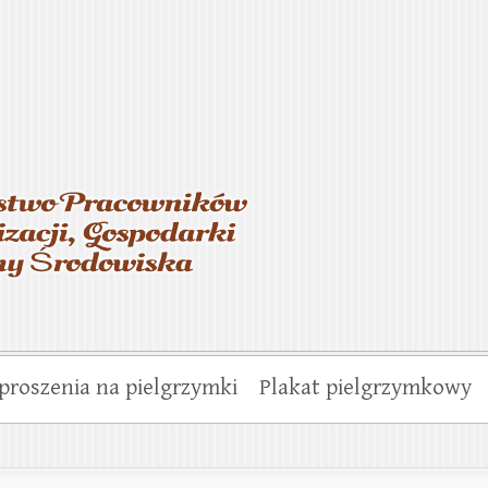
asterstwo Pracowników Wo
munalnej i Ochrony Środo
proszenia na pielgrzymki
Plakat pielgrzymkowy