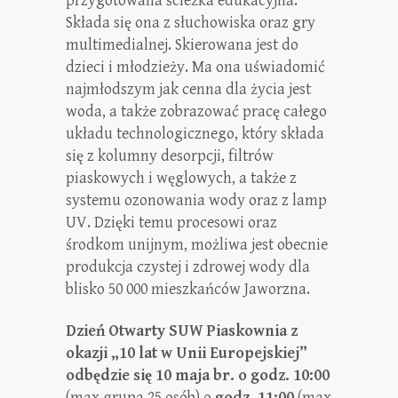
przygotowana ścieżka edukacyjna.
Składa się ona z słuchowiska oraz gry
multimedialnej. Skierowana jest do
dzieci i młodzieży. Ma ona uświadomić
najmłodszym jak cenna dla życia jest
woda, a także zobrazować pracę całego
układu technologicznego, który składa
się z kolumny desorpcji, filtrów
piaskowych i węglowych, a także z
systemu ozonowania wody oraz z lamp
UV. Dzięki temu procesowi oraz
środkom unijnym, możliwa jest obecnie
produkcja czystej i zdrowej wody dla
blisko 50 000 mieszkańców Jaworzna.
Dzień Otwarty SUW Piaskownia z
okazji „10 lat w Unii Europejskiej”
odbędzie się 10 maja br. o godz. 10:00
(max grupa 25 osób) o
godz. 11:00
(max