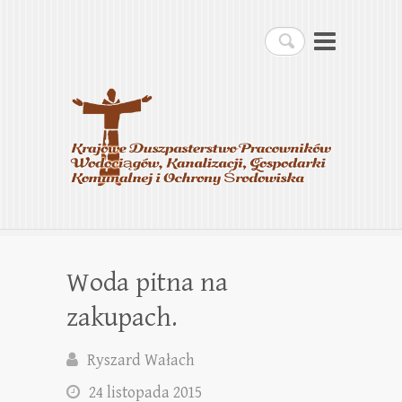
Krajowe Duszpasterstwo
Szukaj
Pracowników
Wodociągów, Kanalizacji,
Gospodarki Komunalnej i
Ochrony Środowiska
Woda pitna na
zakupach.
Ryszard Wałach
24 listopada 2015