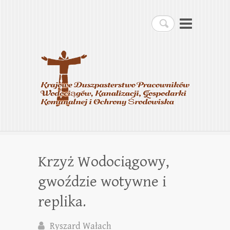
Krajowe Duszpasterstwo
Szukaj
Pracowników
Wodociągów, Kanalizacji,
Gospodarki Komunalnej i
Ochrony Środowiska
Krzyż Wodociągowy,
gwoździe wotywne i
replika.
Ryszard Wałach