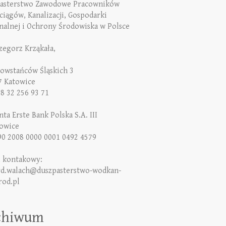
asterstwo Zawodowe Pracowników
iągów, Kanalizacji, Gospodarki
alnej i Ochrony Środowiska w Polsce
rzegorz Krząkała,
Powstańców Śląskich 3
7 Katowice
48 32 256 93 71
ta Erste Bank Polska S.A. III
owice
90 2008 0000 0001 0492 4579
l kontakowy:
rd.walach@duszpasterstwo-wodkan-
rod.pl
chiwum