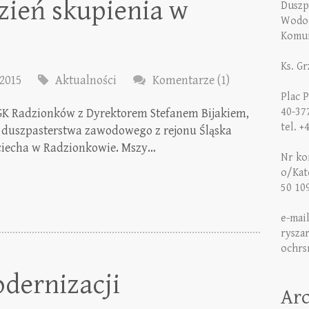
zień skupienia w
Duszp
Wodoc
Komun
Ks. G
2015
Aktualności
Komentarze (1)
Plac 
40-37
ZGK Radzionków z Dyrektorem Stefanem Bijakiem,
tel. +
 duszpasterstwa zawodowego z rejonu Śląska
ojciecha w Radzionkowie. Mszy…
Nr kon
o/Kat
50 10
e-mai
rysza
ochrs
dernizacji
Ar