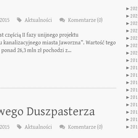
►
202
►
202
2015
Aktualności
Komentarze (0)
►
202
►
202
 częścią II fazy unijnego projektu
►
202
 kanalizacyjnego miasta Jaworzna”. Wartość tego
►
202
o ponad 26,3 mln zł pochodzi z…
►
202
►
201
►
201
►
201
►
201
►
201
►
201
►
201
wego Duszpasterza
►
201
►
201
2015
Aktualności
Komentarze (0)
►
201