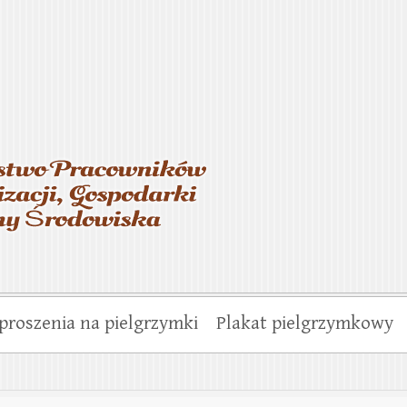
asterstwo Pracowników Wo
munalnej i Ochrony Środo
proszenia na pielgrzymki
Plakat pielgrzymkowy