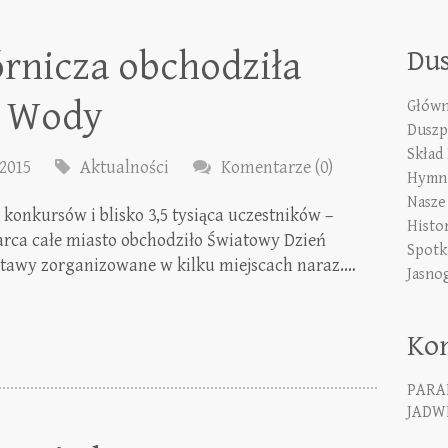
rnicza obchodziła
Du
ń Wody
Główn
Duszp
Skład
2015
Aktualności
Komentarze (0)
Hymn 
Nasze
konkursów i blisko 3,5 tysiąca uczestników –
Histo
marca całe miasto obchodziło Światowy Dzień
Spotk
tawy zorganizowane w kilku miejscach naraz.…
Jasno
Ko
PARA
JADWI