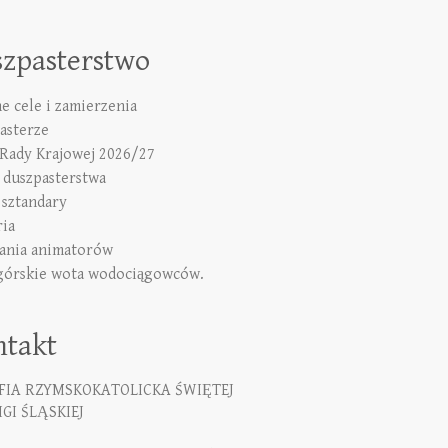
szpasterstwo
e cele i zamierzenia
asterze
 Rady Krajowej 2026/27
duszpasterstwa
 sztandary
ria
ania animatorów
górskie wota wodociągowców.
ntakt
FIA RZYMSKOKATOLICKA ŚWIĘTEJ
GI ŚLĄSKIEJ