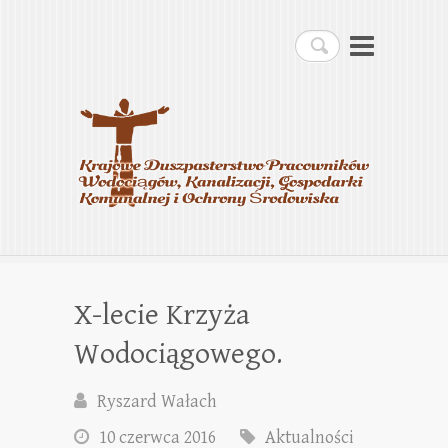
Krajowe Duszpasterstwo
Szukaj
Pracowników
Wodociągów, Kanalizacji,
Gospodarki Komunalnej i
Ochrony Środowiska
X-lecie Krzyża
Wodociągowego.
Ryszard Wałach
10 czerwca 2016
Aktualności