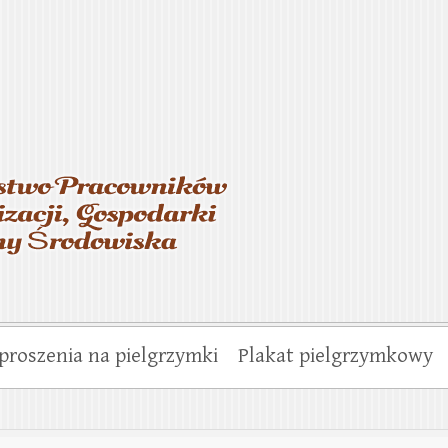
asterstwo Pracowników Wo
munalnej i Ochrony Środo
proszenia na pielgrzymki
Plakat pielgrzymkowy