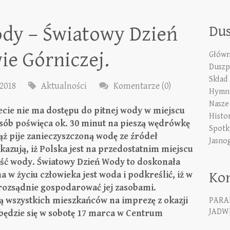
ody – Światowy Dzień
Du
e Górniczej.
Główn
Duszp
Skład
2018
Aktualności
Komentarze (0)
Hymn 
Nasze
ecie nie ma dostępu do pitnej wody w miejscu
Histo
sób poświęca ok. 30 minut na pieszą wędrówkę
Spotk
iąż pije zanieczyszczoną wodę ze źródeł
Jasno
azują, iż Polska jest na przedostatnim miejscu
ność wody. Światowy Dzień Wody to doskonała
Ko
a w życiu człowieka jest woda i podkreślić, iż w
a rozsądnie gospodarować jej zasobami.
 wszystkich mieszkańców na imprezę z okazji
PARA
JADWI
będzie się w sobotę 17 marca w Centrum