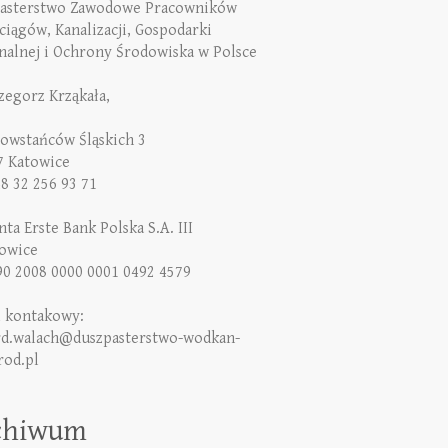
asterstwo Zawodowe Pracowników
iągów, Kanalizacji, Gospodarki
alnej i Ochrony Środowiska w Polsce
rzegorz Krząkała,
Powstańców Śląskich 3
7 Katowice
48 32 256 93 71
ta Erste Bank Polska S.A. III
owice
90 2008 0000 0001 0492 4579
l kontakowy:
rd.walach@duszpasterstwo-wodkan-
rod.pl
chiwum