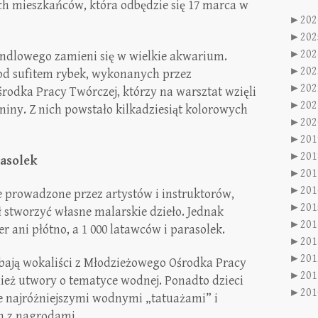
ich mieszkańców, która odbędzie się 17 marca w
►
202
►
202
►
202
ndlowego zamieni się w wielkie akwarium.
►
202
od sufitem rybek, wykonanych przez
►
202
odka Pracy Twórczej, którzy na warsztat wzięli
►
202
aniny. Z nich powstało kilkadziesiąt kolorowych
►
202
►
201
►
201
rasolek
►
201
►
201
e prowadzone przez artystów i instruktorów,
►
201
 stworzyć własne malarskie dzieło. Jednak
►
201
 ani płótno, a 1 000 latawców i parasolek.
►
201
►
201
bają wokaliści z Młodzieżowego Ośrodka Pracy
►
201
nież utwory o tematyce wodnej. Ponadto dzieci
►
201
e najróżniejszymi wodnymi „tatuażami” i
h z nagrodami.