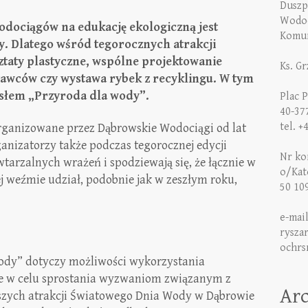
Duszp
Wodoc
dociągów na edukację ekologiczną jest
Komun
. Dlatego wśród tegorocznych atrakcji
sztaty plastyczne, wspólne projektowanie
Ks. G
tawców czy wystawa rybek z recyklingu.
W tym
słem „Przyroda dla wody”.
Plac 
40-37
tel. +
ganizowane przez Dąbrowskie Wodociągi od lat
ganizatorzy także podczas tegorocznej edycji
Nr kon
arzalnych wrażeń i spodziewają się, że łącznie w
o/Kat
 weźmie udział, podobnie jak w zeszłym roku,
50 10
e-mai
rysza
ochrs
ody” dotyczy możliwości wykorzystania
e w celu sprostania wyzwaniom związanym z
Ar
kszych atrakcji Światowego Dnia Wody w Dąbrowie