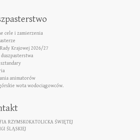
szpasterstwo
e cele i zamierzenia
asterze
 Rady Krajowej 2026/27
duszpasterstwa
 sztandary
ria
ania animatorów
górskie wota wodociągowców.
ntakt
FIA RZYMSKOKATOLICKA ŚWIĘTEJ
GI ŚLĄSKIEJ