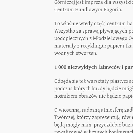
Górniczej jest impreza dla wszystk
Centrum Handlowym Pogoria.
To właśnie wtedy część centrum ha
Wszystko za sprawą pływających p
podopiecznych z Młodzieżowego Ośr
materiały z recyklingu: papier i tk
wodnych stworzeń.
1 000 niezwykłych latawców i pa
Odbędą się też warsztaty plastyczn
podczas których każdy będzie mógł
nośnikiem obrazów nie będzie papier
O wiosenną, radosną atmosferę zad
Twórczej, którzy zaprezentują rów
będą mogły m.in. przyozdobić buzi
rywalizować w licznych konkursac