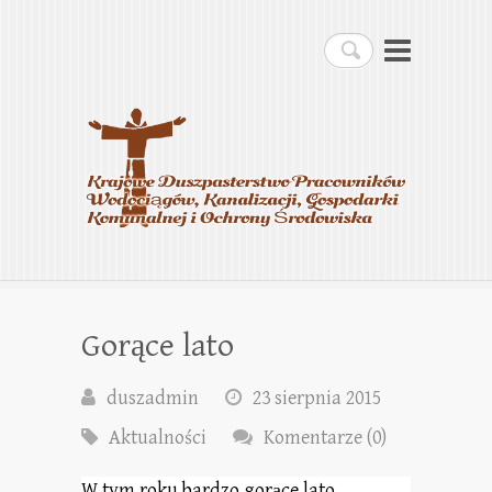
Krajowe Duszpasterstwo
Szukaj
Pracowników
Wodociągów, Kanalizacji,
Gospodarki Komunalnej i
Ochrony Środowiska
Gorące lato
duszadmin
23 sierpnia 2015
Aktualności
Komentarze (0)
W tym roku bardzo gorące lato