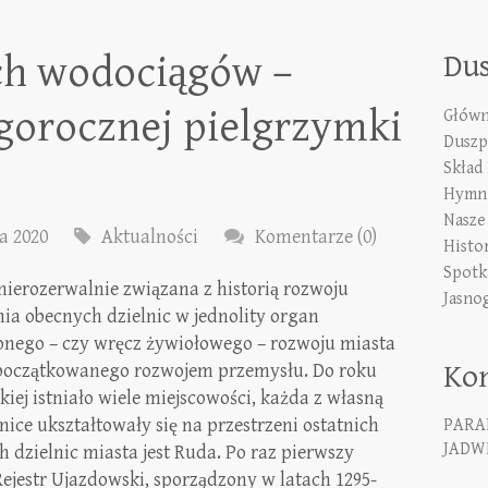
ich wodociągów –
Du
gorocznej pielgrzymki
Główn
Duszp
Skład
Hymn 
Nasze
a 2020
Aktualności
Komentarze (0)
Histo
Spotk
nierozerwalnie związana z historią rozwoju
Jasno
nia obecnych dzielnic w jednolity organ
onego – czy wręcz żywiołowego – rozwoju miasta
Ko
apoczątkowanego rozwojem przemysłu. Do roku
skiej istniało wiele miejscowości, każda z własną
lnice ukształtowały się na przestrzeni ostatnich
PARA
JADWI
ch dzielnic miasta jest Ruda. Po raz pierwszy
ejestr Ujazdowski, sporządzony w latach 1295-