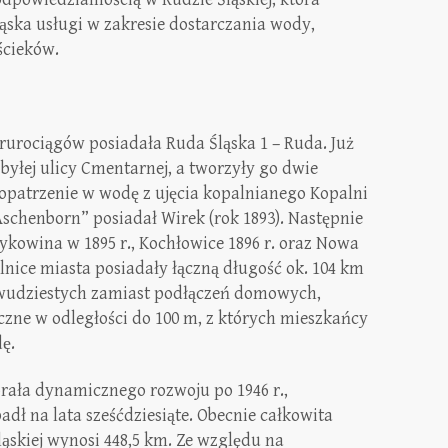
ąska usługi w zakresie dostarczania wody,
ścieków.
z rurociągów posiadała Ruda Śląska 1 – Ruda. Już
ie byłej ulicy Cmentarnej, a tworzyły go dwie
patrzenie w wodę z ujęcia kopalnianego Kopalni
chenborn” posiadał Wirek (rok 1893). Następnie
Bykowina w 1895 r., Kochłowice 1896 r. oraz Nowa
elnice miasta posiadały łączną długość ok. 104 km
dwudziestych zamiast podłączeń domowych,
zne w odległości do 100 m, z których mieszkańcy
ę.
ała dynamicznego rozwoju po 1946 r.,
padł na lata sześćdziesiąte. Obecnie całkowita
ąskiej wynosi 448,5 km. Ze względu na