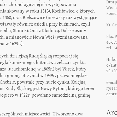
Duszp
ości chronologicznej ich występowania
Wodoc
iankowany w roku 1313), Kochłowice, o których
Komun
1360, oraz Bielszowice (pierwszy raz występujące
wstawały również osiedla przy kuźnicach, czyli
Ks. G
lemba, Stara Kuźnia z Kłodnicą. Dalsze osady
Plac 
ych, a mianowicie Nowa Wieś (wzmiankowana
40-37
a w 1629r.).
tel. +
cych dzisiejszą Rudę Śląską rozpoczął się
Nr kon
gla kamiennego, hutnictwa żelaza i cynku.
o/Kat
za (uruchomionej w 1805r.) był Wirek, który
50 10
ną gminę, otrzymał w 1949r. prawa miejskie.
hebzie, powstałe przy hucie cynku. Kolejną
e-mai
nic Rudy Śląskiej, jest Nowy Bytom, którego teren
rysza
ochrs
 Dopiero w 1922r. powołano samodzielną gminę
Ar
oszczególnych miejscowości. Utworzono dwa