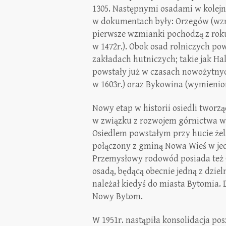
1305. Następnymi osadami w kolejn
w dokumentach były: Orzegów (wzm
pierwsze wzmianki pochodzą z roku 
w 1472r.). Obok osad rolniczych po
zakładach hutniczych; takie jak Ha
powstały już w czasach nowożytn
w 1603r.) oraz Bykowina (wymienion
Nowy etap w historii osiedli tworzą
w związku z rozwojem górnictwa wę
Osiedlem powstałym przy hucie żela
połączony z gminą Nowa Wieś w jed
Przemysłowy rodowód posiada też C
osadą, będącą obecnie jedną z dziel
należał kiedyś do miasta Bytomia.
Nowy Bytom.
W 1951r. nastąpiła konsolidacja p