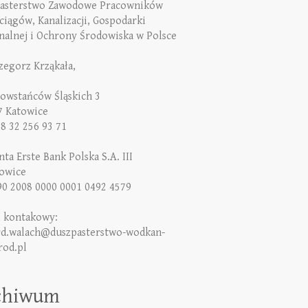
asterstwo Zawodowe Pracowników
iągów, Kanalizacji, Gospodarki
alnej i Ochrony Środowiska w Polsce
rzegorz Krząkała,
Powstańców Śląskich 3
7 Katowice
48 32 256 93 71
ta Erste Bank Polska S.A. III
owice
90 2008 0000 0001 0492 4579
l kontakowy:
rd.walach@duszpasterstwo-wodkan-
rod.pl
chiwum