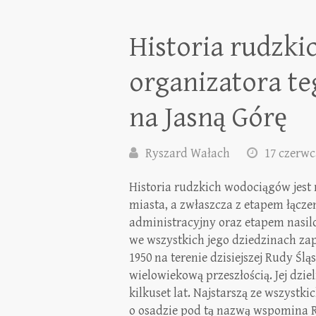
Historia rudzk
organizatora te
na Jasną Górę
Ryszard Wałach
17 czerwc
Historia rudzkich wodociągów jest 
miasta, a zwłaszcza z etapem łącze
administracyjny oraz etapem nasil
we wszystkich jego dziedzinach z
1950 na terenie dzisiejszej Rudy Ślą
wielowiekową przeszłością. Jej dzie
kilkuset lat. Najstarszą ze wszystki
o osadzie pod tą nazwą wspomina R