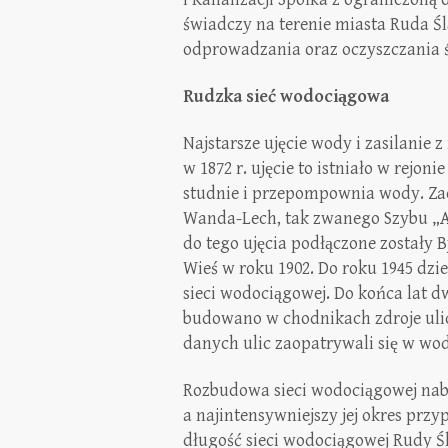
świadczy na terenie miasta Ruda Śl
odprowadzania oraz oczyszczania 
Rudzka sieć wodociągowa
Najstarsze ujęcie wody i zasilanie 
w 1872 r. ujęcie to istniało w rejon
studnie i przepompownia wody. Zao
Wanda-Lech, tak zwanego Szybu „As
do tego ujęcia podłączone zostały 
Wieś w roku 1902. Do roku 1945 dzi
sieci wodociągowej. Do końca lat 
budowano w chodnikach zdroje ulic
danych ulic zaopatrywali się w wod
Rozbudowa sieci wodociągowej nabr
a najintensywniejszy jej okres przy
długość sieci wodociągowej Rudy Śl