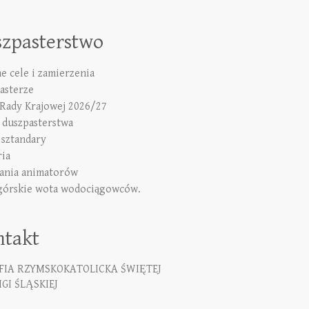
szpasterstwo
e cele i zamierzenia
asterze
 Rady Krajowej 2026/27
duszpasterstwa
 sztandary
ria
ania animatorów
górskie wota wodociągowców.
ntakt
FIA RZYMSKOKATOLICKA ŚWIĘTEJ
GI ŚLĄSKIEJ