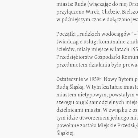
miasta: Rudę (włączając do niej Or
przyłączono Wirek, Chebzie, Bielsz
w późniejszym czasie dołączono jes
Początki „rudzkich wodociągów” – 
świadczące usługi komunalne z za
ścieków, miały miejsce w latach 19
Przedsiębiorstw Gospodarki Komun
przedmiotem działania było prowad
Ostatecznie w 1959r. Nowy Bytom p
Rudą Śląską. W tym kształcie miasto
miastem nietypowym, powstałym w 
szeregu ongiś samodzielnych miej
dzielnicami miasta. W związku z o
tym idzie utworzeniem jednego mia
powołane zostało Miejskie Przedsi
Śląskiej.