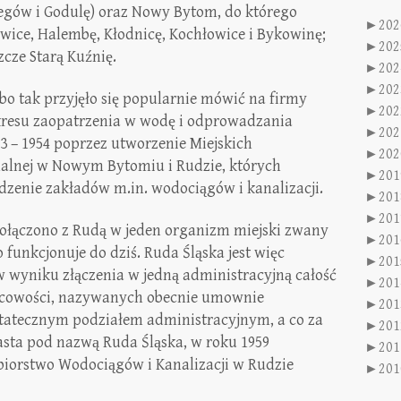
zegów i Godulę) oraz Nowy Bytom, do którego
►
202
owice, Halembę, Kłodnicę, Kochłowice i Bykowinę;
►
202
zcze Starą Kuźnię.
►
202
►
202
bo tak przyjęło się popularnie mówić na firmy
►
202
kresu zaopatrzenia w wodę i odprowadzania
►
202
53 – 1954 poprzez utworzenie Miejskich
►
202
alnej w Nowym Bytomiu i Rudzie, których
►
201
zenie zakładów m.in. wodociągów i kanalizacji.
►
201
►
201
ołączono z Rudą w jeden organizm miejski zwany
►
201
 funkcjonuje do dziś. Ruda Śląska jest więc
►
201
wyniku złączenia w jedną administracyjną całość
►
201
scowości, nazywanych obecnie umownie
►
201
statecznym podziałem administracyjnym, a co za
►
201
sta pod nazwą Ruda Śląska, w roku 1959
►
201
ębiorstwo Wodociągów i Kanalizacji w Rudzie
►
201