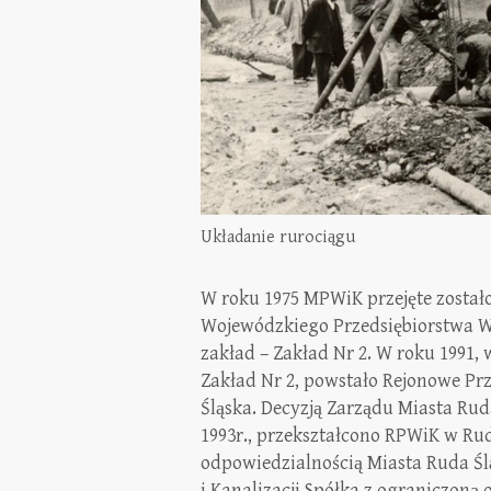
Układanie rurociągu
W roku 1975 MPWiK przejęte został
Wojewódzkiego Przedsiębiorstwa Wo
zakład – Zakład Nr 2. W roku 1991
Zakład Nr 2, powstało Rejonowe Pr
Śląska. Decyzją Zarządu Miasta Rud
1993r., przekształcono RPWiK w Rud
odpowiedzialnością Miasta Ruda Ś
i Kanalizacji Spółka z ograniczoną 