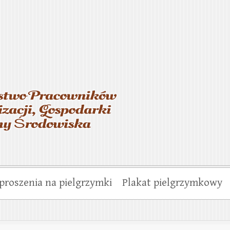
asterstwo Pracowników Wo
munalnej i Ochrony Środo
proszenia na pielgrzymki
Plakat pielgrzymkowy