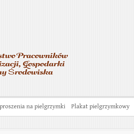
asterstwo Pracowników Wo
munalnej i Ochrony Środo
proszenia na pielgrzymki
Plakat pielgrzymkowy