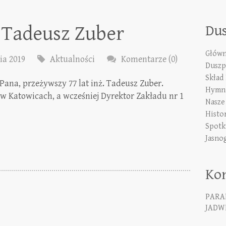
 Tadeusz Zuber
Du
Główn
ia 2019
Aktualności
Komentarze (0)
Duszp
Skład
Pana, przeżywszy 77 lat inż. Tadeusz Zuber.
Hymn 
 w Katowicach, a wcześniej Dyrektor Zakładu nr 1
Nasze
Histo
Spotk
Jasno
Ko
PARA
JADWI