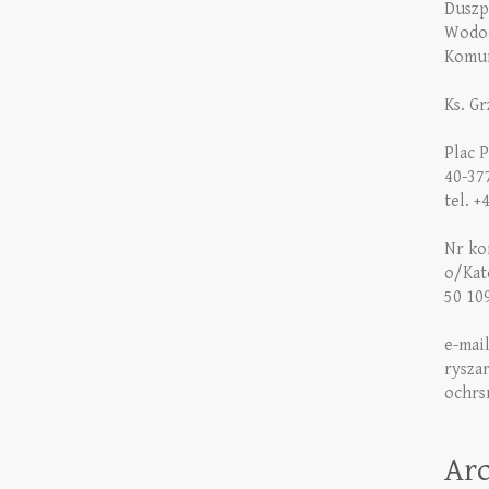
Duszp
Wodoc
Komun
Ks. G
Plac 
40-37
tel. +
Nr kon
o/Kat
50 10
e-mai
rysza
ochrs
Ar