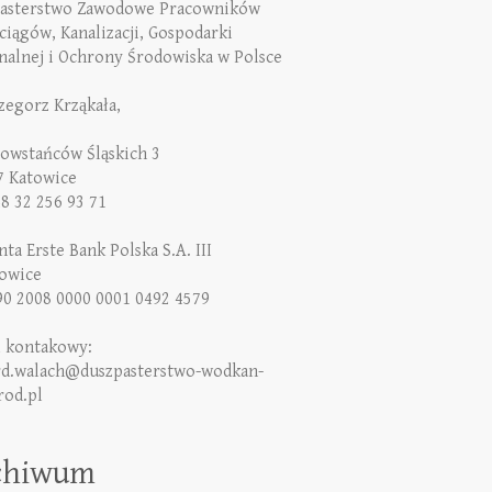
asterstwo Zawodowe Pracowników
iągów, Kanalizacji, Gospodarki
alnej i Ochrony Środowiska w Polsce
rzegorz Krząkała,
Powstańców Śląskich 3
7 Katowice
48 32 256 93 71
ta Erste Bank Polska S.A. III
owice
90 2008 0000 0001 0492 4579
l kontakowy:
rd.walach@duszpasterstwo-wodkan-
rod.pl
chiwum