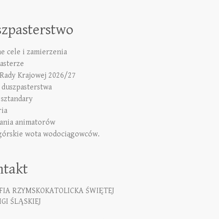
szpasterstwo
e cele i zamierzenia
asterze
 Rady Krajowej 2026/27
duszpasterstwa
 sztandary
ria
ania animatorów
górskie wota wodociągowców.
ntakt
FIA RZYMSKOKATOLICKA ŚWIĘTEJ
GI ŚLĄSKIEJ