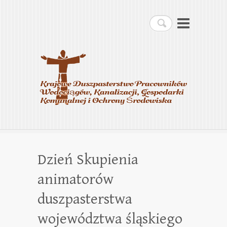
Krajowe Duszpasterstwo
Szukaj
Pracowników
Wodociągów, Kanalizacji,
Gospodarki Komunalnej i
Ochrony Środowiska
Dzień Skupienia
animatorów
duszpasterstwa
województwa śląskiego