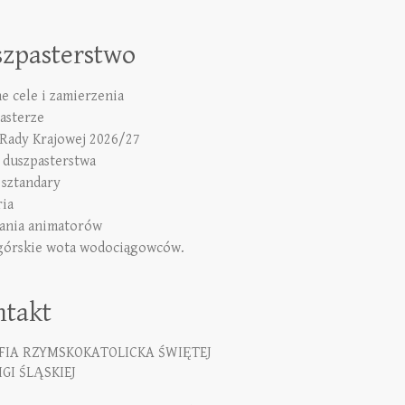
szpasterstwo
e cele i zamierzenia
asterze
 Rady Krajowej 2026/27
duszpasterstwa
 sztandary
ria
ania animatorów
górskie wota wodociągowców.
ntakt
FIA RZYMSKOKATOLICKA ŚWIĘTEJ
GI ŚLĄSKIEJ