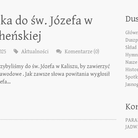
ka do św. Józefa w
Du
cheńskiej
Główn
Duszp
Skład
025
Aktualności
Komentarze (0)
Hymn 
Nasze
rzybyliśmy do św. Józefa w Kaliszu, by zawierzyć
Histo
zawodowe . Jak zawsze słowa powitania wygłosił
Spotk
zefa…
Jasno
Ko
PARA
JADWI