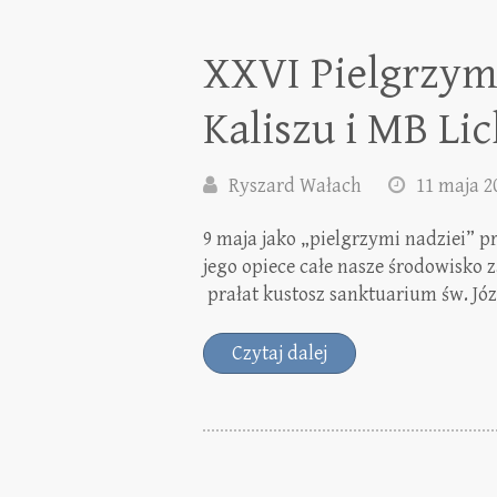
XXVI Pielgrzym
Kaliszu i MB Li
Ryszard Wałach
11 maja 2
9 maja jako „pielgrzymi nadziei” p
jego opiece całe nasze środowisko 
prałat kustosz sanktuarium św. Jó
Czytaj dalej