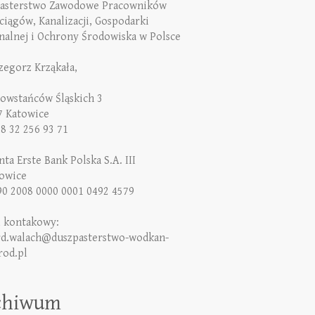
asterstwo Zawodowe Pracowników
iągów, Kanalizacji, Gospodarki
alnej i Ochrony Środowiska w Polsce
rzegorz Krząkała,
Powstańców Śląskich 3
7 Katowice
48 32 256 93 71
ta Erste Bank Polska S.A. III
owice
90 2008 0000 0001 0492 4579
l kontakowy:
rd.walach@duszpasterstwo-wodkan-
rod.pl
chiwum