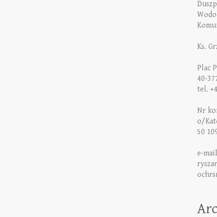
Duszp
Wodoc
Komun
Ks. G
Plac 
40-37
tel. +
Nr kon
o/Kat
50 10
e-mai
rysza
ochrs
Ar