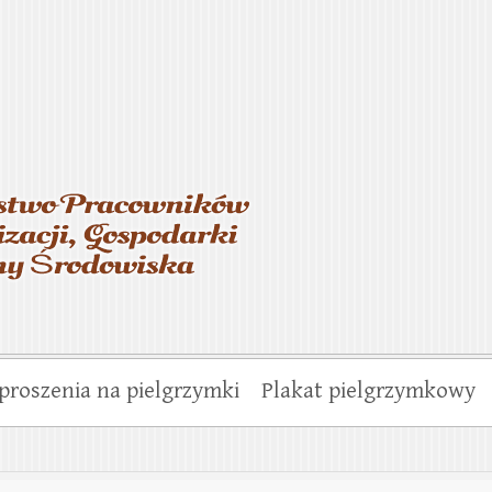
asterstwo Pracowników Wo
munalnej i Ochrony Środo
proszenia na pielgrzymki
Plakat pielgrzymkowy